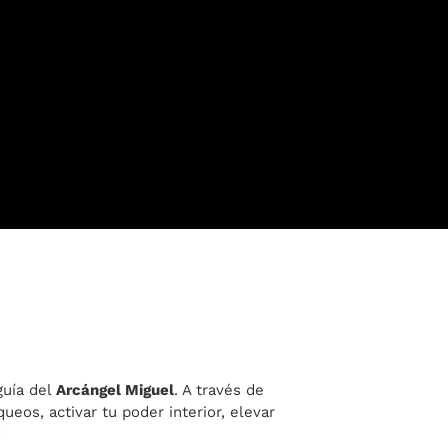
guía del
Arcángel Miguel
. A través de
eos, activar tu poder interior, elevar