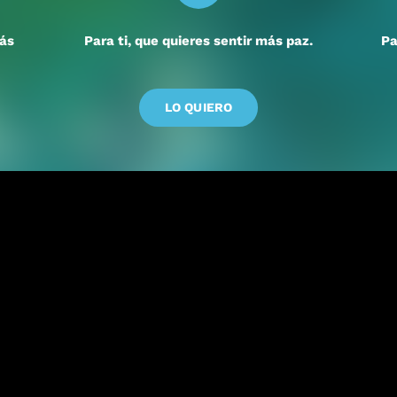
más
Para ti, que quieres sentir más paz.
Pa
LO QUIERO