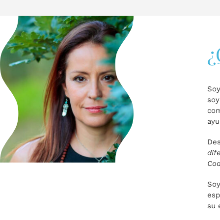
¿
So
soy
com
ayu
Des
dif
Coa
Soy
esp
su 