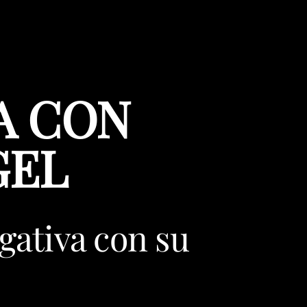
A CON
GEL
gativa con su