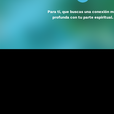
Para ti, que buscas una conexión 
profunda con tu parte espiritual.